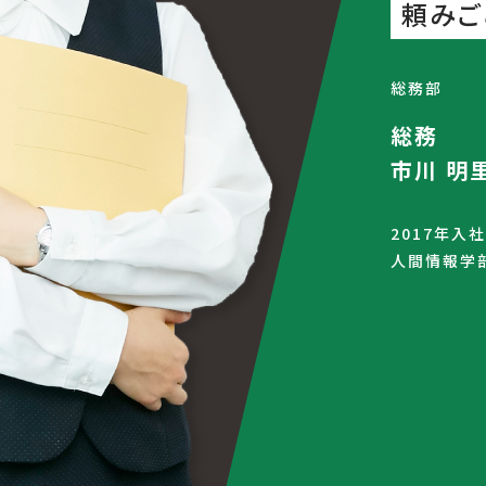
頼みご
総務部
総務
市川 明
2017年入社
人間情報学部